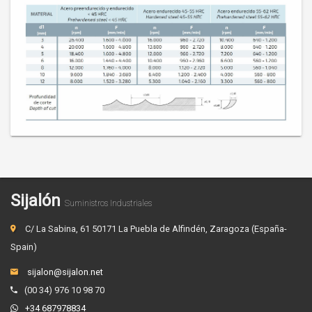
Sijalón
Suministros Industriales
C/ La Sabina, 61 50171 La Puebla de Alfindén, Zaragoza (España-
Spain)
sijalon@sijalon.net
(00 34) 976 10 98 70
+34 687978834