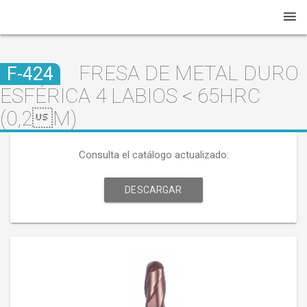
FRESA DE METAL DURO
F-424
ESFÉRICA 4 LABIOS < 65HRC
(0,2M)
Consulta el catálogo actualizado:
DESCARGAR