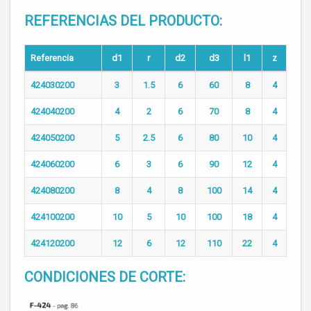
REFERENCIAS DEL PRODUCTO:
Referencia
d1
r
d2
d3
l1
z
424030200
3
1.5
6
60
8
4
424040200
4
2
6
70
8
4
424050200
5
2.5
6
80
10
4
424060200
6
3
6
90
12
4
424080200
8
4
8
100
14
4
424100200
10
5
10
100
18
4
424120200
12
6
12
110
22
4
CONDICIONES DE CORTE: