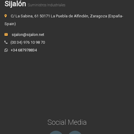
Sijalón
Suministros Industriales
C/ La Sabina, 61 50171 La Puebla de Alfindén, Zaragoza (España-
Spain)
sijalon@sijalon.net
(00 34) 976 10 98 70
+34 687978834
Social Media