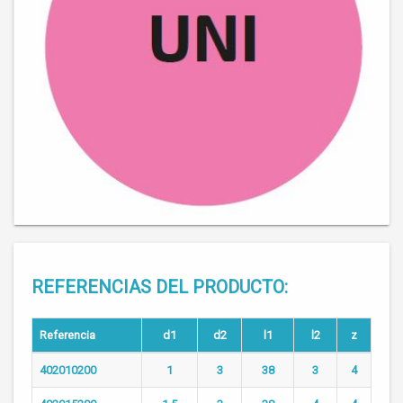
REFERENCIAS DEL PRODUCTO:
Referencia
d1
d2
l1
l2
z
402010200
1
3
38
3
4