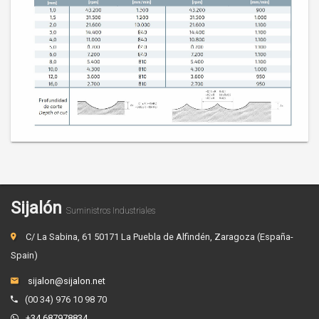
Sijalón
Suministros Industriales
C/ La Sabina, 61 50171 La Puebla de Alfindén, Zaragoza (España-
Spain)
sijalon@sijalon.net
(00 34) 976 10 98 70
+34 687978834