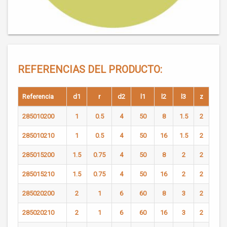
REFERENCIAS DEL PRODUCTO:
Referencia
d1
r
d2
l1
l2
l3
z
285010200
1
0.5
4
50
8
1.5
2
285010210
1
0.5
4
50
16
1.5
2
285015200
1.5
0.75
4
50
8
2
2
285015210
1.5
0.75
4
50
16
2
2
285020200
2
1
6
60
8
3
2
285020210
2
1
6
60
16
3
2