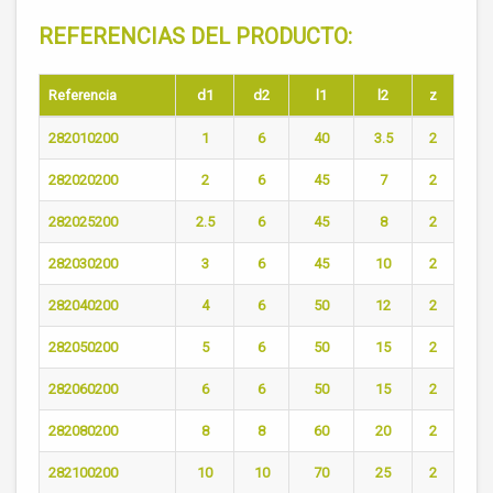
REFERENCIAS DEL PRODUCTO:
Referencia
d1
d2
l1
l2
z
282010200
1
6
40
3.5
2
282020200
2
6
45
7
2
282025200
2.5
6
45
8
2
282030200
3
6
45
10
2
282040200
4
6
50
12
2
282050200
5
6
50
15
2
282060200
6
6
50
15
2
282080200
8
8
60
20
2
282100200
10
10
70
25
2