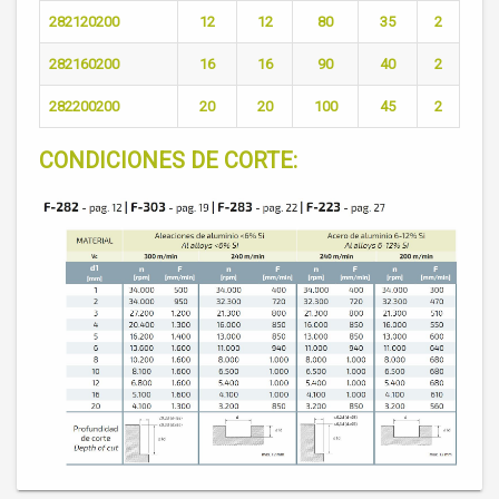
282120200
12
12
80
35
2
282160200
16
16
90
40
2
282200200
20
20
100
45
2
CONDICIONES DE CORTE: