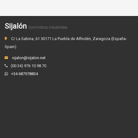
Sijalón
Suministros Industriales
C/ La Sabina, 61 50171 La Puebla de Alfindén, Zaragoza (España-
Spain)
sijalon@sijalon.net
(00 34) 976 10 98 70
+34 687978834