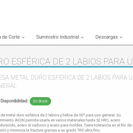
 de Corte
Suministro Industrial
Descargas
O ESFÉRICA DE 2 LABIOS PARA 
SA METAL DURO ESFÉRICA DE 2 LABIOS PARA 
NERAL
Disponibilidad:
En Stock
 de metal duro esférica de 2 labios y hélice de 30º para uso general. Su
rimiento AlCrN permite usarla en varios materiales hasta 52 HRC, acero
durecido, acero al carbono y acero para moldes. Tiene tolerancia en el filo de 
ión y minimiza la fractura gracias a su grado TRS ultra fino.