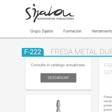
Grupo Sijalón
Formación
Herramienta
FRESA METAL DUR
F-222
FRE
Consulta el catálogo actualizado:
GE
DESCARGAR
Fresa
recub
preen
precis