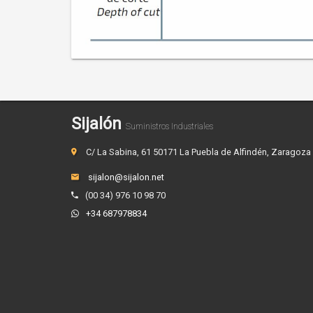
Sijalón
Suministros Industriales
C/ La Sabina, 61 50171 La Puebla de Alfindén, Zaragoza
sijalon@sijalon.net
(00 34) 976 10 98 70
+34 687978834