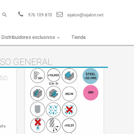
976 109 870
sijalon@sijalon.net
Distribuidores exclusivos
Tienda
USO GENERAL
USO
alta