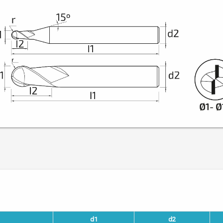
d1
d2