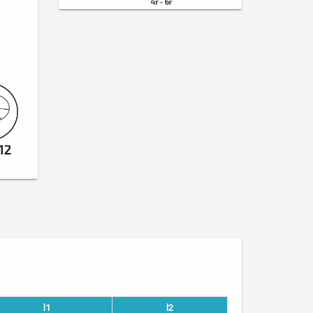
l1
l2