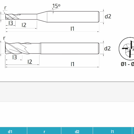
d1
r
d2
l1