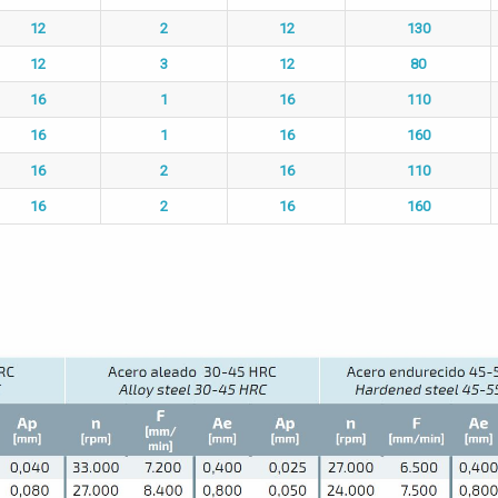
12
2
12
130
12
3
12
80
16
1
16
110
16
1
16
160
16
2
16
110
16
2
16
160