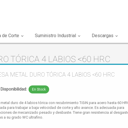
 de Corte
Suministro Industrial
Descargas
O TÓRICA 4 LABIOS <60 HRC
SA METAL DURO TÓRICA 4 LABIOS <60 HRC
Disponibilidad:
En Stock
 metal duro de 4 labios tórica con recubrimiento TiSiN para acero hasta 60 HR
ada para trabajar a baja velocidad de corte y alto avance. Es adecuada para
aciones de mecanizado pesado y desbaste. Tiene gran resistencia al desgast
as a su grado WC ultrafino.