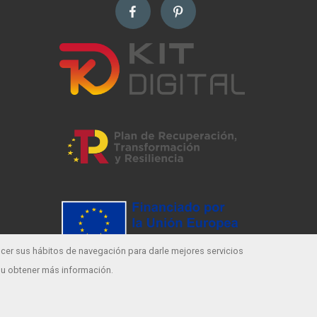
ocer sus hábitos de navegación para darle mejores servicios
 u obtener
más información
.