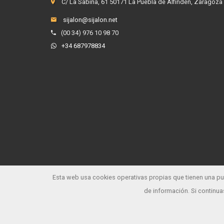
C/ La Sabina, 61 50171 La Puebla de Alfindén, Zaragoza
sijalon@sijalon.net
(00 34) 976 10 98 70
+34 687978834
Esta web usa cookies operativas propias que tienen una pur
de información. Si continu