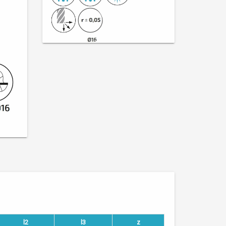
l2
l3
z