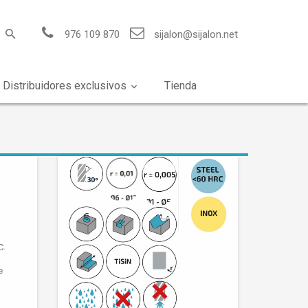
976 109 870
sijalon@sijalon.net
Distribuidores exclusivos
Tienda
C.
e