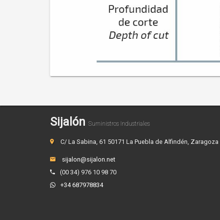
Sijalón
Suministros Industriales
C/ La Sabina, 61 50171 La Puebla de Alfindén, Zaragoza
sijalon@sijalon.net
(00 34) 976 10 98 70
+34 687978834