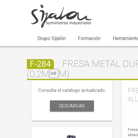
Grupo Sijalón
Formación
Herramienta
FRESA METAL DUR
F-284
(0,2ΜM)
FRE
Consulta el catálogo actualizado:
ALU
DESCARGAR
Fresa
aleac