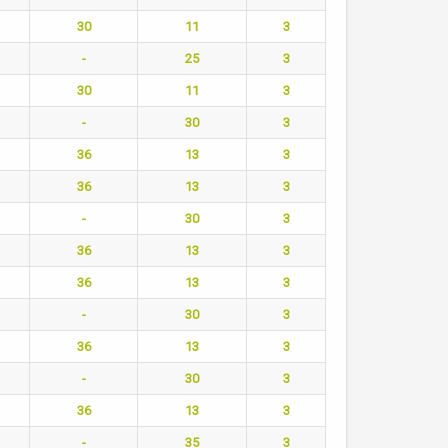
30
11
3
-
25
3
30
11
3
-
30
3
36
13
3
36
13
3
-
30
3
36
13
3
36
13
3
-
30
3
36
13
3
-
30
3
36
13
3
-
35
3