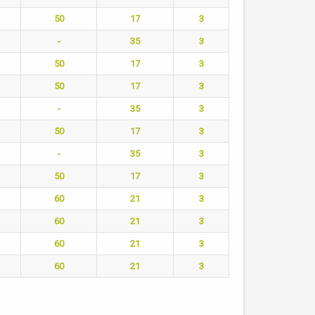
50
17
3
-
35
3
50
17
3
50
17
3
-
35
3
50
17
3
-
35
3
50
17
3
60
21
3
60
21
3
60
21
3
60
21
3