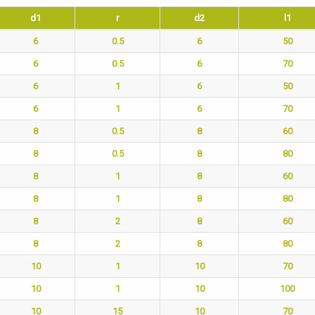
d1
r
d2
l1
6
0.5
6
50
6
0.5
6
70
6
1
6
50
6
1
6
70
8
0.5
8
60
8
0.5
8
80
8
1
8
60
8
1
8
80
8
2
8
60
8
2
8
80
10
1
10
70
10
1
10
100
10
15
10
70